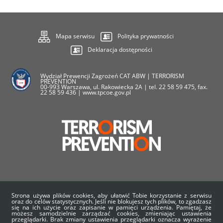
Mapa serwisu
Polityka prywatności
Deklaracja dostępności
Wydział Prewencji Zagrożeń CAT ABW | TERRORISM
PREVENTION
00-993 Warszawa, ul. Rakowiecka 2A | tel. 22 58 59 475, fax.
22 58 59 436 | www.tpcoe.gov.pl
O nas
Aktualności
Wydarzenia
Strona używa plików cookies, aby ułatwić Tobie korzystanie z serwisu
oraz do celów statystycznych. Jeśli nie blokujesz tych plików, to zgadzasz
się na ich użycie oraz zapisanie w pamięci urządzenia. Pamiętaj, że
Projekty UE
Kariera
Statystyki
możesz samodzielnie zarządzać cookies, zmieniając ustawienia
przeglądarki. Brak zmiany ustawienia przeglądarki oznacza wyrażenie