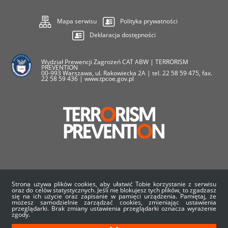
Mapa serwisu
Polityka prywatności
Deklaracja dostępności
Wydział Prewencji Zagrożeń CAT ABW | TERRORISM
PREVENTION
00-993 Warszawa, ul. Rakowiecka 2A | tel. 22 58 59 475, fax.
22 58 59 436 | www.tpcoe.gov.pl
O nas
Aktualności
Wydarzenia
Strona używa plików cookies, aby ułatwić Tobie korzystanie z serwisu
oraz do celów statystycznych. Jeśli nie blokujesz tych plików, to zgadzasz
się na ich użycie oraz zapisanie w pamięci urządzenia. Pamiętaj, że
Projekty UE
Kariera
Statystyki
możesz samodzielnie zarządzać cookies, zmieniając ustawienia
przeglądarki. Brak zmiany ustawienia przeglądarki oznacza wyrażenie
zgody.
Materiały
Kontakt